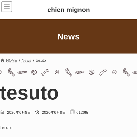
コ
ナ
ン
ビ
chien mignon
テ
ゲ
ン
ー
ツ
シ
へ
ョ
News
ス
ン
キ
に
ッ
移
プ
動
HOME
News
tesuto
tesuto
最
2026年6月8日
2026年6月8日
d1209r
終
更
新
tesuto
日
時